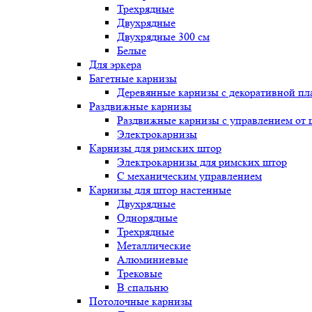
Трехрядные
Двухрядные
Двухрядные 300 см
Белые
Для эркера
Багетные карнизы
Деревянные карнизы с декоративной пл
Раздвижные карнизы
Раздвижные карнизы с управлением от
Электрокарнизы
Карнизы для римских штор
Электрокарнизы для римских штор
C механическим управлением
Карнизы для штор настенные
Двухрядные
Однорядные
Трехрядные
Металлические
Алюминиевые
Трековые
В спальню
Потолочные карнизы