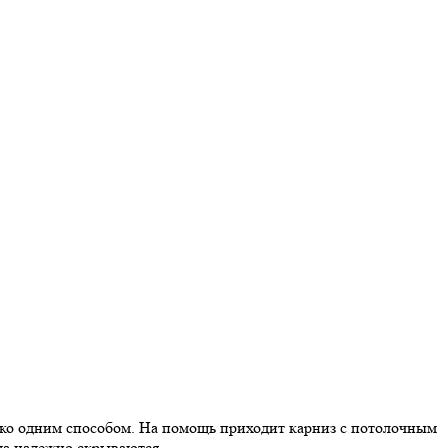
ько одним способом. На помощь приходит карниз с потолочным
яда надежно скрываются.