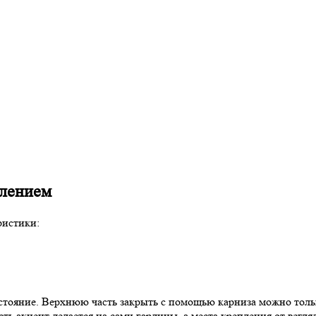
плением
ристики:
сстояние. Верхнюю часть закрыть с помощью карниза можно тол
ть акцент делается на сами гардины, а места крепления от взгл