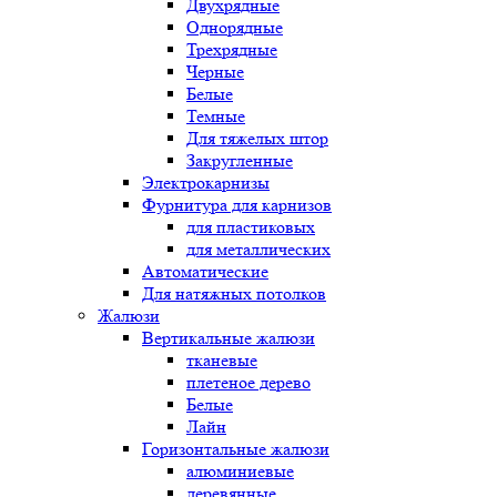
Двухрядные
Однорядные
Трехрядные
Черные
Белые
Темные
Для тяжелых штор
Закругленные
Электрокарнизы
Фурнитура для карнизов
для пластиковых
для металлических
Автоматические
Для натяжных потолков
Жалюзи
Вертикальные жалюзи
тканевые
плетеное дерево
Белые
Лайн
Горизонтальные жалюзи
алюминиевые
деревянные