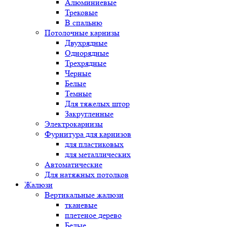
Алюминиевые
Трековые
В спальню
Потолочные карнизы
Двухрядные
Однорядные
Трехрядные
Черные
Белые
Темные
Для тяжелых штор
Закругленные
Электрокарнизы
Фурнитура для карнизов
для пластиковых
для металлических
Автоматические
Для натяжных потолков
Жалюзи
Вертикальные жалюзи
тканевые
плетеное дерево
Белые