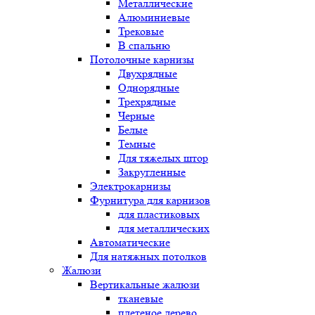
Металлические
Алюминиевые
Трековые
В спальню
Потолочные карнизы
Двухрядные
Однорядные
Трехрядные
Черные
Белые
Темные
Для тяжелых штор
Закругленные
Электрокарнизы
Фурнитура для карнизов
для пластиковых
для металлических
Автоматические
Для натяжных потолков
Жалюзи
Вертикальные жалюзи
тканевые
плетеное дерево