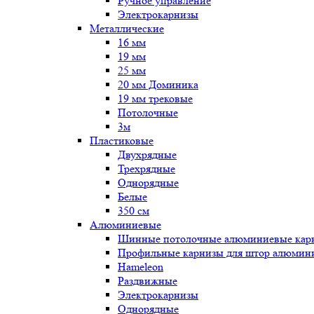
Ручное управление
Электрокарнизы
Металлические
16 мм
19 мм
25 мм
20 мм Доминика
19 мм трековые
Потолочные
3м
Пластиковые
Двухрядные
Трехрядные
Однорядные
Белые
350 см
Алюминиевые
Шинные потолочные алюминиевые карн
Профильные карнизы для штор алюмин
Hameleon
Раздвижные
Электрокарнизы
Однорядные