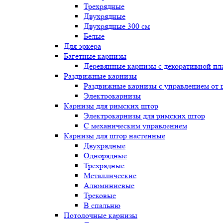
Трехрядные
Двухрядные
Двухрядные 300 см
Белые
Для эркера
Багетные карнизы
Деревянные карнизы с декоративной пл
Раздвижные карнизы
Раздвижные карнизы с управлением от
Электрокарнизы
Карнизы для римских штор
Электрокарнизы для римских штор
C механическим управлением
Карнизы для штор настенные
Двухрядные
Однорядные
Трехрядные
Металлические
Алюминиевые
Трековые
В спальню
Потолочные карнизы