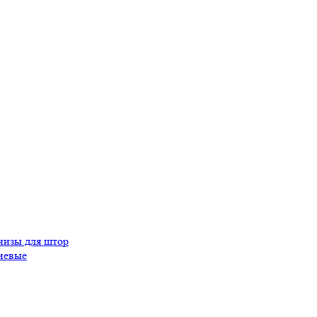
изы для штор
иевые