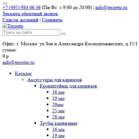
+7 (495) 984 06 36
(Пн-Вс: с 9:00 до 20:00)
|
info@terzetto.ru
Заказать обратный звонок
Список желаний
|
Сравнить
Офис: г. Москва. ул.Зои и Александра Космодемьянских, д.35/1
сумма:
0
р.
info@terzetto.ru
Каталог
Аксессуары для карнизов
Кронштейны для карнизов
16 мм
19 мм
20мм
25 мм
28 мм
Трубы карнизные
16 мм
19 мм