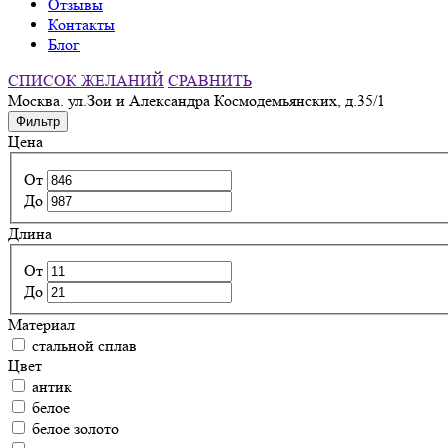
Отзывы
Контакты
Блог
СПИСОК ЖЕЛАНИЙ
СРАВНИТЬ
Москва. ул.Зои и Александра Космодемьянских, д.35/1
Фильтр
Цена
От
До
Длина
От
До
Материал
стальной сплав
Цвет
антик
белое
белое золото