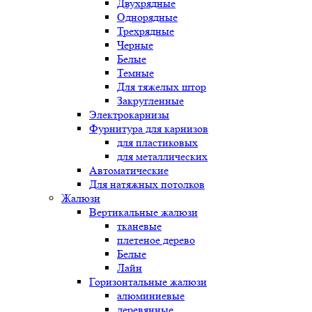
Двухрядные
Однорядные
Трехрядные
Черные
Белые
Темные
Для тяжелых штор
Закругленные
Электрокарнизы
Фурнитура для карнизов
для пластиковых
для металлических
Автоматические
Для натяжных потолков
Жалюзи
Вертикальные жалюзи
тканевые
плетеное дерево
Белые
Лайн
Горизонтальные жалюзи
алюминиевые
деревянные