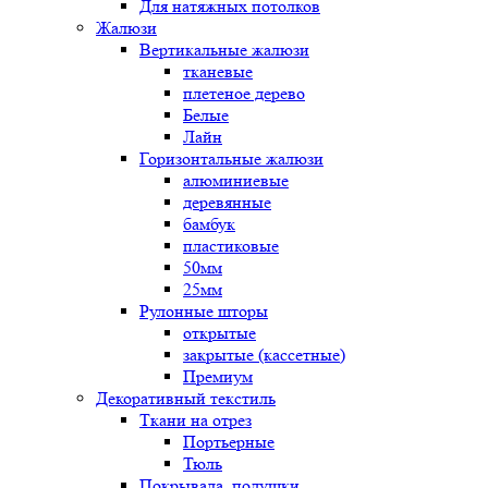
Для натяжных потолков
Жалюзи
Вертикальные жалюзи
тканевые
плетеное дерево
Белые
Лайн
Горизонтальные жалюзи
алюминиевые
деревянные
бамбук
пластиковые
50мм
25мм
Рулонные шторы
открытые
закрытые (кассетные)
Премиум
Декоративный текстиль
Ткани на отрез
Портьерные
Тюль
Покрывала, подушки