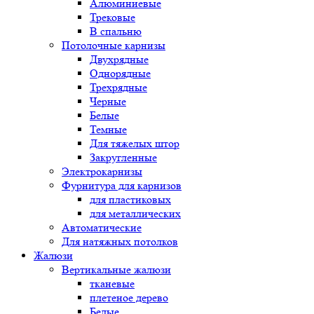
Алюминиевые
Трековые
В спальню
Потолочные карнизы
Двухрядные
Однорядные
Трехрядные
Черные
Белые
Темные
Для тяжелых штор
Закругленные
Электрокарнизы
Фурнитура для карнизов
для пластиковых
для металлических
Автоматические
Для натяжных потолков
Жалюзи
Вертикальные жалюзи
тканевые
плетеное дерево
Белые