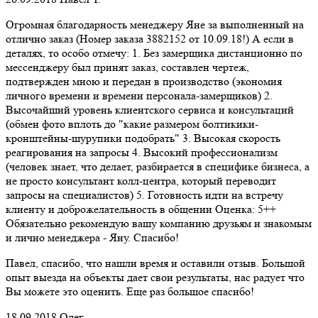
Огромная благодарность менеджеру Яне за выполненный на
отлично заказ (Номер заказа 3882152 от 10.09.18!) А если в
деталях, то особо отмечу: 1. Без замерщика дистанционно по
мессенджеру был принят заказ, составлен чертеж,
подтвержден мною и передан в производство (экономия
личного времени и времени персонала-замерщиков) 2.
Высочайший уровень клиентского сервиса и консультаций
(обмен фото вплоть до "какие размером болтикики-
кронштейны-шурупики подобрать" 3. Высокая скорость
реагирования на запросы 4. Высокий профессионализм
(человек знает, что делает, разбирается в специфике бизнеса, а
не просто консультант колл-центра, который переводит
запросы на специалистов) 5. Готовность идти на встречу
клиенту и доброжелательность в общении Оценка: 5++
Обязательно рекомендую вашу компанию друзьям и знакомым
и лично менеджера - Яну. Спасибо!
Павел, спасибо, что нашли время и оставили отзыв. Большой
опыт выезда на объекты дает свои результаты, нас радует что
Вы можете это оценить. Еще раз большое спасибо!
18.09.2018
Олег