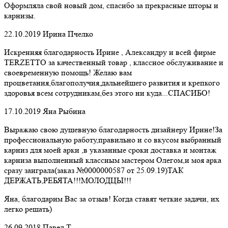
Оформляла свой новый дом, спасибо за прекрасные шторы и
карнизы.
22.10.2019
Ирина Пчелко
Искренняя благодарность Ирине , Александру и всей фирме
TERZETTO за качественный товар , классное обслуживание и
своевременную помощь! Желаю вам
процветания,благополучия,дальнейшего развития и крепкого
здоровья всем сотрудникам,без этого ни куда...СПАСИБО!
17.10.2019
Яна Рыбина
Выражаю свою душевную благодарность дизайнеру Ирине!За
профессиональную работу,правильно и со вкусом выбранный
карниз для моей арки ,в указанные сроки доставка и монтаж
карниза выполненный классным мастером Олегом,и моя арка
сразу заиграла(заказ №0000000587 от 25.09.19)ТАК
ДЕРЖАТЬ,РЕБЯТА!!!МОЛОДЦЫ!!!
Яна, благодарим Вас за отзыв! Когда ставят четкие задачи, их
легко решать)
26.09.2018
Павел Т.