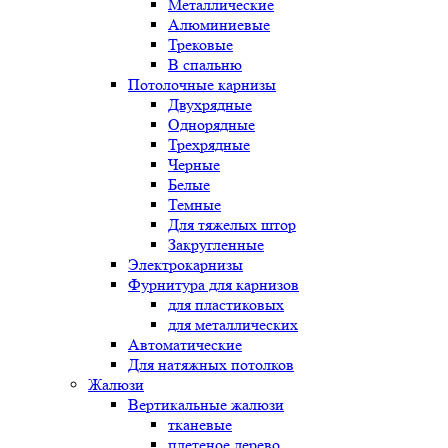
Металлические
Алюминиевые
Трековые
В спальню
Потолочные карнизы
Двухрядные
Однорядные
Трехрядные
Черные
Белые
Темные
Для тяжелых штор
Закругленные
Электрокарнизы
Фурнитура для карнизов
для пластиковых
для металлических
Автоматические
Для натяжных потолков
Жалюзи
Вертикальные жалюзи
тканевые
плетеное дерево