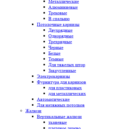
Металлические
Алюминиевые
Трековые
В спальню
Потолочные карнизы
Двухрядные
Однорядные
Трехрядные
Черные
Белые
Темные
Для тяжелых штор
Закругленные
Электрокарнизы
Фурнитура для карнизов
для пластиковых
для металлических
Автоматические
Для натяжных потолков
Жалюзи
Вертикальные жалюзи
тканевые
плетеное дерево